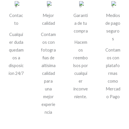
Contac
Mejor
Garanti
Medios
to
calidad
a de tu
de pago
compra
seguro
Cualqui
Contam
s
er duda
os con
Hacem
quedam
fotogra
os
Contam
os a
fias de
reembo
os con
disposic
altisima
lsos por
platafo
ion 24/7
calidad
cualqui
rmas
para
er
como
una
inconve
Mercad
mejor
niente.
o Pago
experie
ncia