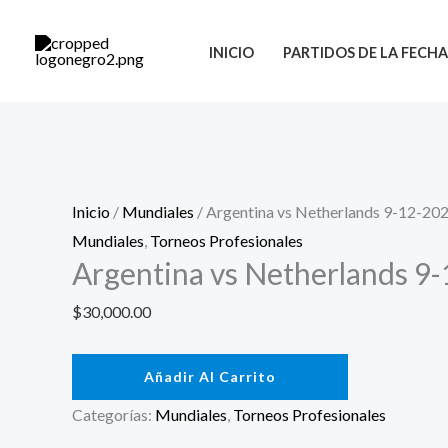
Ir
al
INICIO
PARTIDOS DE LA FECH
contenido
Inicio
/
Mundiales
/ Argentina vs Netherlands 9-12-20
Mundiales
,
Torneos Profesionales
Argentina vs Netherlands 9
$
30,000.00
Añadir Al Carrito
Categorías:
Mundiales
,
Torneos Profesionales